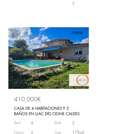
2
70808
410,000€
CASA DE 4 HABITACIONES Y 2
BAÑOS EN LLAC DEL CIGNE CALDES
Bed
Bath
4
2
Floors
Size
175m2
2