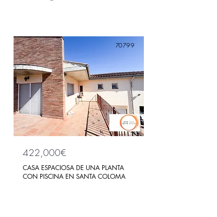
70799
422,000€
CASA ESPACIOSA DE UNA PLANTA
CON PISCINA EN SANTA COLOMA
DE FARNERS
Bed
Bath
4
2
Floors
Size
147m2
1