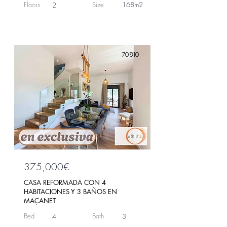
Floors
Size
168m2
2
70810
375,000€
CASA REFORMADA CON 4
HABITACIONES Y 3 BAÑOS EN
MAÇANET
Bed
Bath
4
3