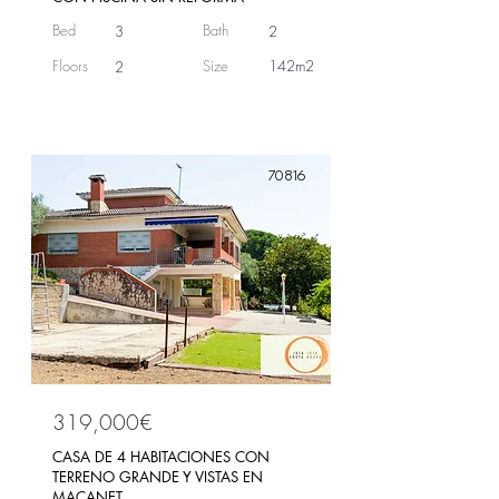
Bed
Bath
3
2
Floors
Size
142m2
2
70816
319,000€
CASA DE 4 HABITACIONES CON
TERRENO GRANDE Y VISTAS EN
MACANET