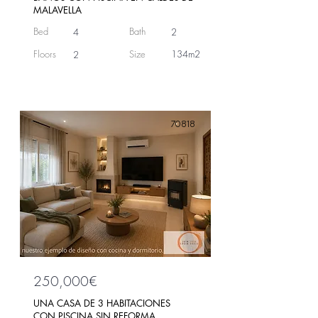
MALAVELLA
Bed
Bath
4
2
Floors
Size
134m2
2
70818
250,000€
UNA CASA DE 3 HABITACIONES
CON PISCINA SIN REFORMA