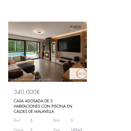
70805
340,000€
CASA ADOSADA DE 5
HABITACIONES CON PISCINA EN
CALDES DE MALAVELLA
Bed
Bath
5
5
Floors
Size
142m2
2