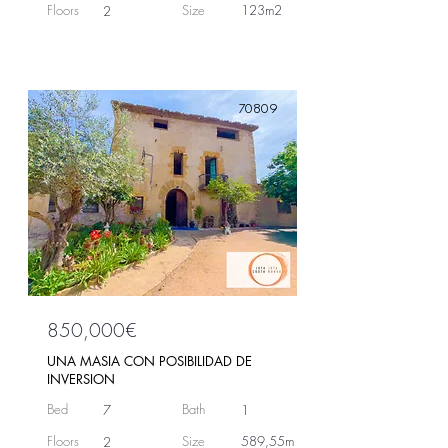
Floors
Size
123m2
2
70809
850,000€
UNA MASIA CON POSIBILIDAD DE
INVERSION
Bed
Bath
7
1
Floors
Size
589,55m
2