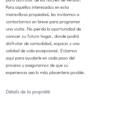
para disfrutar de las noches de verano.
Para aquellos interesados en esta 
maravillosa propiedad, les invitamos a 
contactarnos en breve para programar 
una visita. No pierda la oportunidad de 
conocer su futuro hogar, donde podrá 
disfrutar de comodidad, espacio y una 
calidad de vida excepcional. Estamos 
aquí para ayudarle en cada paso del 
proceso y asegurarnos de que su 
experiencia sea lo más placentera posible.
Détails de la propriété
genre de propriété
salon
Casa
147m2
chambres
salle de bains
4
2