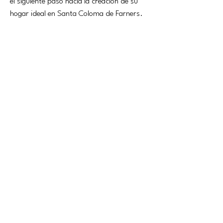
el siguiente paso hacia la creación de su 
hogar ideal en Santa Coloma de Farners.
Détails de la propriété
genre de propriété
salon
Casa
chambres
salle de bains
4
4
la surface du
sols
terrain
800m2
emplacement de la propriété
17430 Santa Coloma de Farners, Girona,
Spain