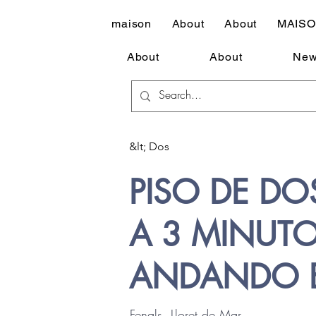
maison
About
About
MAIS
About
About
New
&lt; Dos
PISO DE DO
A 3 MINUTO
ANDANDO E
Fenals, Lloret de Mar