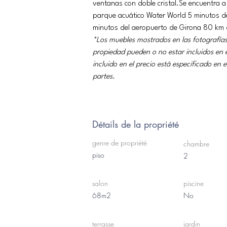
ventanas con doble 
cristal.Se
 encuentra a
parque acuático Water World 5 minutos del
minutos del aeropuerto de Girona 80 km d
*Los muebles mostrados en las fotografías 
propiedad pueden o no estar incluidos en e
incluido en el precio está especificado en
partes.
Détails de la propriété
genre de propriété
chambre
piso
2
salon
piscine
68m2
No
terrasse
jardin