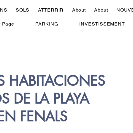
ONS
SOLS
ATTERRIR
About
About
NOUV
 Page
PARKING
INVESTISSEMENT
S HABITACIONES
S DE LA PLAYA
N FENALS