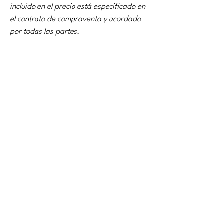
incluido en el precio está especificado en 
el contrato de compraventa y acordado 
por todas las partes.
property details
kind of property
living area
Casa
176m2
bedrooms
bath
4
3
the land's surface
floors
3
773m2
property location
Serra Brava, Lloret de Mar, España