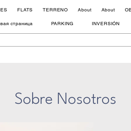
SES
FLATS
TERRENO
About
About
O
вая страница
PARKING
INVERSIÓN
Sobre Nosotros