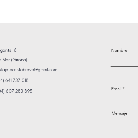
Nombre
igants, 6
e Mar (Girona)
otajotacostabrava@gmail.com
34) 641 737 018
Email
 607 283 895
Mensaje