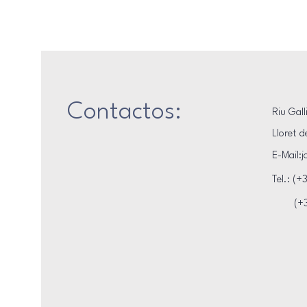
Contactos:
Riu Gall
Lloret d
E-Mail:
j
Tel.: (+
(+34)