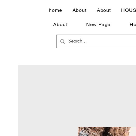
home
About
About
HOU
About
New Page
Но