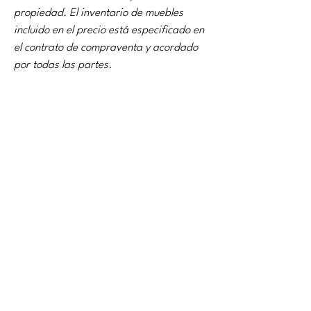
propiedad. El inventario de muebles 
incluido en el precio está especificado en 
el contrato de compraventa y acordado 
por todas las partes.
property details
kind of property
living area
Casa
102m2
bedrooms
bath
6
4
the land's surface
floors
2
893m2
property location