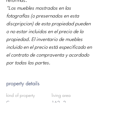
reformas.
*Los muebles mostrados en las 
fotografías (o presernados en esta 
discpripcion) de esta propiedad pueden 
o no estar incluidos en el precio de la 
propiedad. El inventario de muebles 
incluido en el precio está especificado en 
el contrato de compraventa y acordado 
por todas las partes.
property details
kind of property
living area
Casa
162m2
bedrooms
bath
5
2
the land's surface
floors