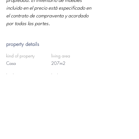
propiedad. El inventario de muebles 
incluido en el precio está especificado en 
el contrato de compraventa y acordado 
por todas las partes.
property details
kind of property
living area
Casa
207m2
bedrooms
bath
4
3
the land's surface
floors
2
742m2
property location
Maçanet Residencial Park, España