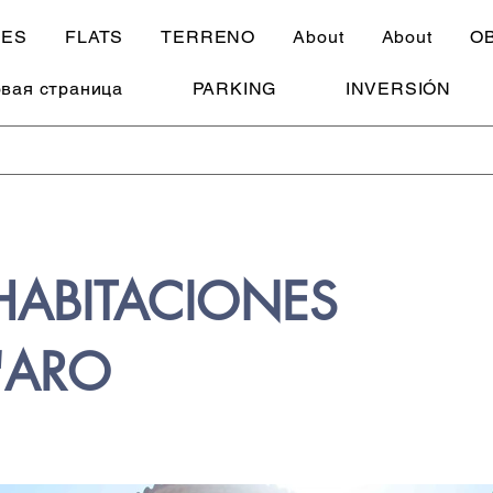
SES
FLATS
TERRENO
About
About
O
вая страница
PARKING
INVERSIÓN
HABITACIONES
D'ARO