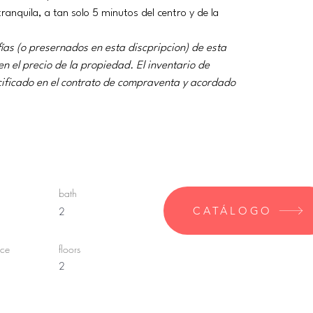
ranquila, a tan solo 5 minutos del centro y de la 
ías (o presernados en esta discpripcion) de esta 
n el precio de la propiedad. El inventario de 
ecificado en el contrato de compraventa y acordado 
bath
CATÁLOGO
2
ace
floors
2