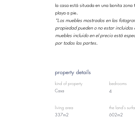
la casa está situada en una bonita zona t
playa a pie.
*Los muebles mostrados en las fotograf
propiedad pueden o no estar incluidos e
muebles incluido en el precio está esp
por todas las partes.
property details
kind of property
bedrooms
Casa
4
living area
the land's surf
337m2
602m2