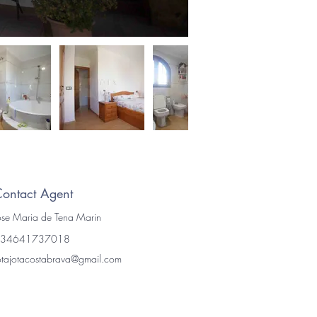
ontact Agent
ose Maria de Tena Marin
34641737018
otajotacostabrava@gmail.com