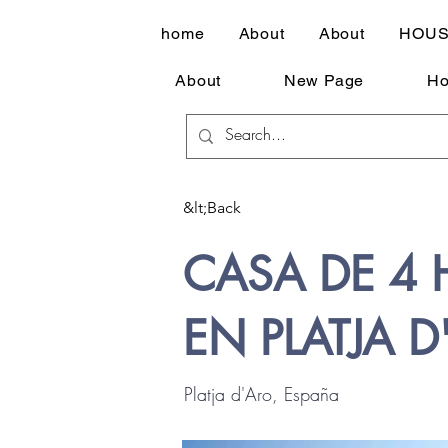
home
About
About
HOU
About
New Page
Но
&lt;Back
CASA DE 4 
EN PLATJA 
Platja d'Aro, España