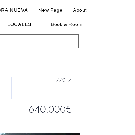
BRA NUEVA
New Page
About
LOCALES
Book a Room
77017
640,000€