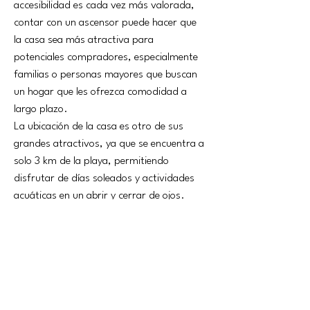
accesibilidad es cada vez más valorada, 
contar con un ascensor puede hacer que 
la casa sea más atractiva para 
potenciales compradores, especialmente 
familias o personas mayores que buscan 
un hogar que les ofrezca comodidad a 
largo plazo.
La ubicación de la casa es otro de sus 
grandes atractivos, ya que se encuentra a 
solo 3 km de la playa, permitiendo 
disfrutar de días soleados y actividades 
acuáticas en un abrir y cerrar de ojos. 
Además, está a una distancia de 65 km 
hasta Barcelona, lo que facilita el acceso a 
la vibrante vida urbana, mientras se 
disfruta de la tranquilidad de un entorno 
más rural.
*Los muebles mostrados en las 