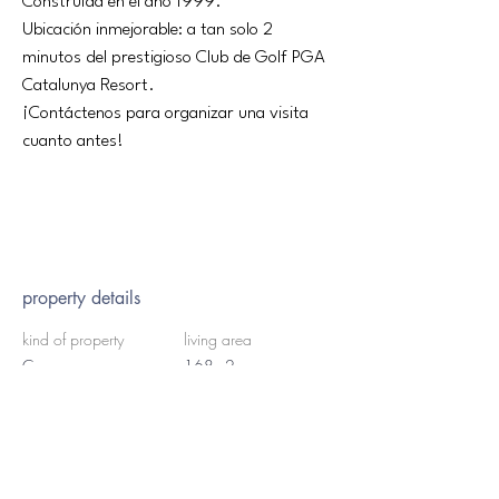
Construida en el año 1999.
Ubicación inmejorable: a tan solo 2 
minutos del prestigioso Club de Golf PGA 
Catalunya Resort.
¡Contáctenos para organizar una visita 
cuanto antes!
property details
kind of property
living area
Casa
168m2
bedrooms
bath
3
2
the land's surface
floors