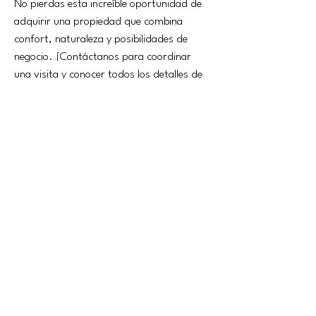
No pierdas esta increíble oportunidad de 
adquirir una propiedad que combina 
confort, naturaleza y posibilidades de 
negocio. ¡Contáctanos para coordinar 
una visita y conocer todos los detalles de 
esta maravillosa casa en Montbarbat! 
Estamos aquí para ayudarte no solo a 
encontrar tu hogar ideal, sino también a 
orientarte en el proceso de financiación 
con hipotecas, asegurando que tengas el 
apoyo necesario en cada paso del camino.
property details
kind of property
living area
Casa
138m2
bedrooms
bath