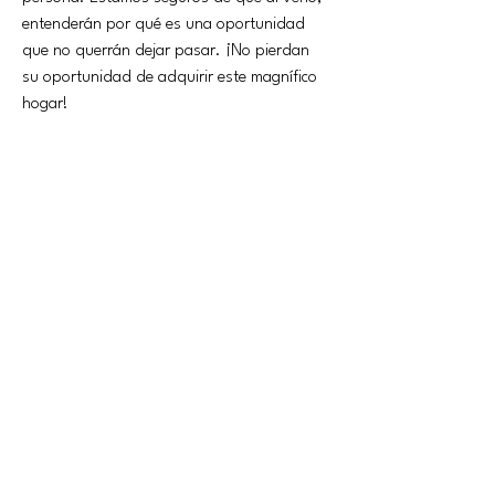
entenderán por qué es una oportunidad 
que no querrán dejar pasar. ¡No pierdan 
su oportunidad de adquirir este magnífico 
hogar!
property details
kind of property
living area
piso
74m2
terrace
balcon
bath
room
2
2
parking
swimming pool
Si
No