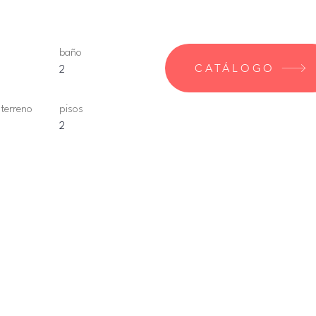
baño
CATÁLOGO
2
 terreno
pisos
2