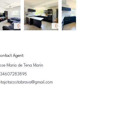
ontact Agent
ose Maria de Tena Marin
34607283895
otajotacostabrava@gmail.com