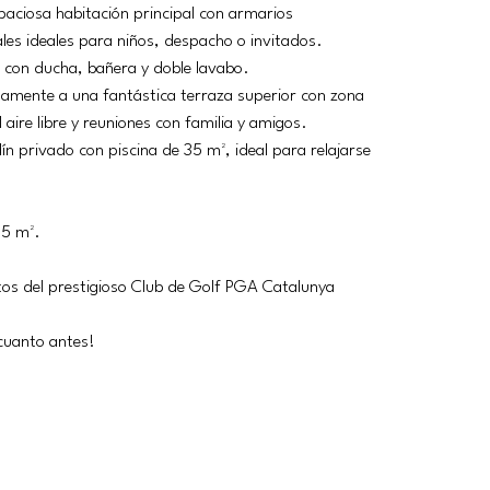
paciosa habitación principal con armarios 
les ideales para niños, despacho o invitados.
a con ducha, bañera y doble lavabo.
amente a una fantástica terraza superior con zona 
aire libre y reuniones con familia y amigos.
ín privado con piscina de 35 m², ideal para relajarse 
75 m².
tos del prestigioso Club de Golf PGA Catalunya 
cuanto antes!