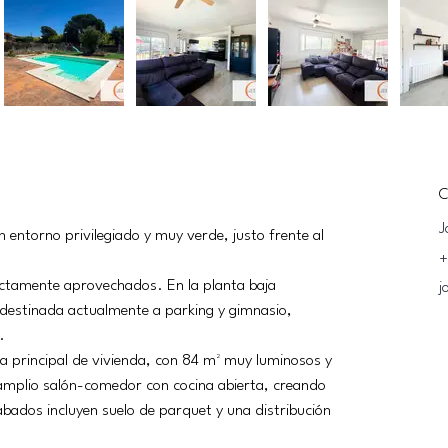
C
J
 entorno privilegiado y muy verde, justo frente al 
+
ectamente aprovechados. En la planta baja 
j
estinada actualmente a parking y gimnasio, 
.
na principal de vivienda, con 84 m² muy luminosos y 
mplio salón-comedor con cocina abierta, creando 
ados incluyen suelo de parquet y una distribución 