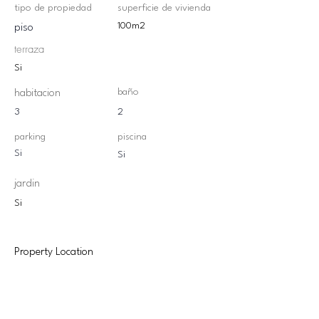
tipo de propiedad
superficie de vivienda
100m2
piso
terraza
Si
baño
habitacion
3
2
parking
piscina
Si
Si
jardin
Si
Property Location
Santa Clotilde, Lloret de Mar, España