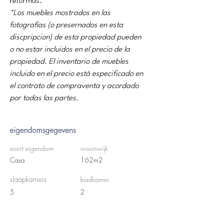
reformas.
*Los muebles mostrados en las 
fotografías (o presernados en esta 
discpripcion) de esta propiedad pueden 
o no estar incluidos en el precio de la 
propiedad. El inventario de muebles 
incluido en el precio está especificado en 
el contrato de compraventa y acordado 
por todas las partes.
eigendomsgegevens
soort eigendom
woonwijk
Casa
162m2
slaapkamers
badkamer
5
2
het
vloeren