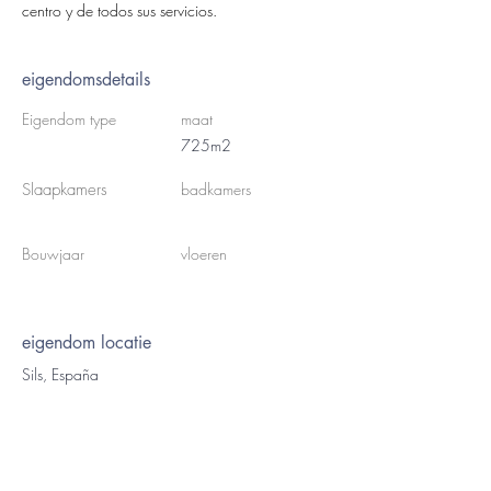
centro y de todos sus servicios.
eigendomsdetails
Eigendom type
maat
725m2
Slaapkamers
badkamers
Bouwjaar
vloeren
eigendom locatie
Sils, España