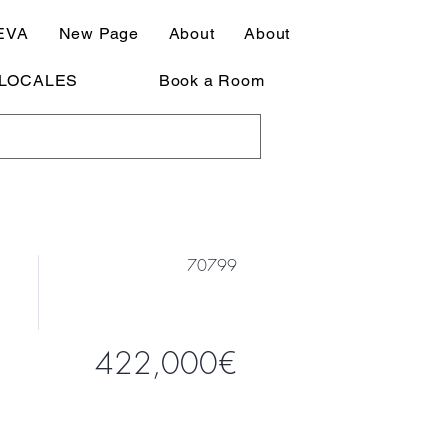
EVA
New Page
About
About
LOCALES
Book a Room
70799
422,000€