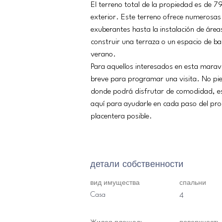
El terreno total de la propiedad es de 
exterior. Este terreno ofrece numerosas 
exuberantes hasta la instalación de áreas
construir una terraza o un espacio de ba
verano.
Para aquellos interesados en esta maravi
breve para programar una visita. No pie
donde podrá disfrutar de comodidad, es
aquí para ayudarle en cada paso del pro
placentera posible.
детали собственности
вид имущества
спальни
Casa
4
Жилая площадь
поверхность