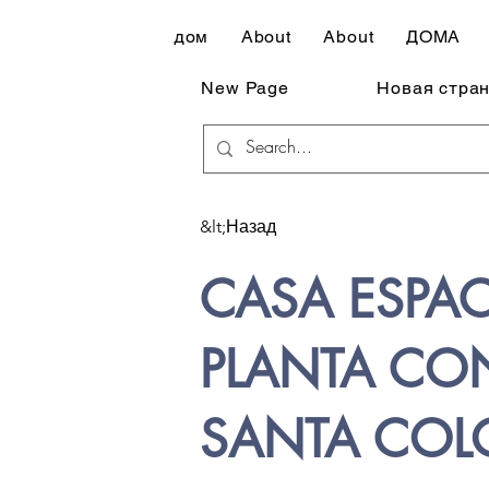
дом
About
About
ДОМА
New Page
Новая стра
&lt;Назад
CASA ESPA
PLANTA CON
SANTA COL