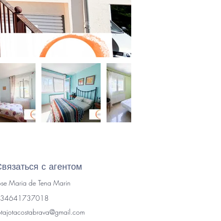
Связаться с агентом
ose Maria de Tena Marin
34641737018
otajotacostabrava@gmail.com