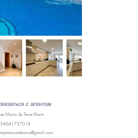
Связаться с агентом
ose Maria de Tena Marin
34641737018
otajotacostabrava@gmail.com