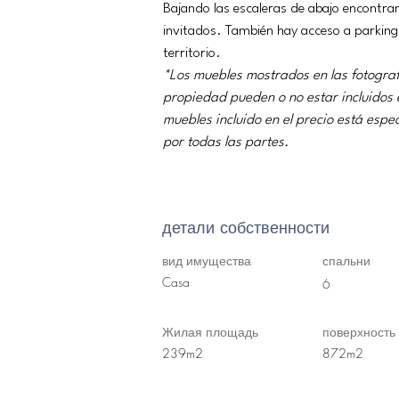
Bajando las escaleras de abajo encontr
invitados. También hay acceso a parking
territorio.
*Los muebles mostrados en las fotograf
propiedad pueden o no estar incluidos e
muebles incluido en el precio está esp
por todas las partes.
детали собственности
вид имущества
спальни
Casa
6
Жилая площадь
поверхность
239m2
872m2