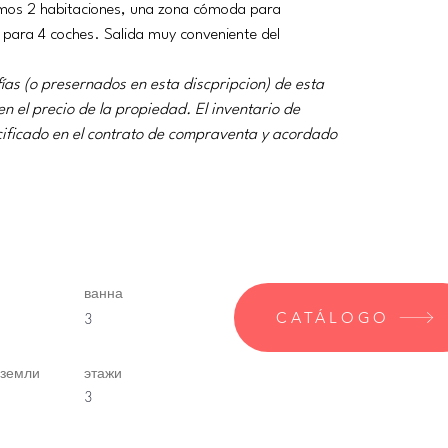
amos 2 habitaciones, una zona cómoda para 
 para 4 coches. Salida muy conveniente del 
ías (o presernados en esta discpripcion) de esta 
n el precio de la propiedad. El inventario de 
ecificado en el contrato de compraventa y acordado 
ванна
CATÁLOGO
3
 земли
этажи
3