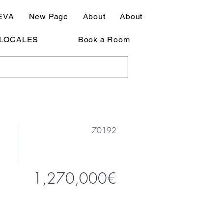
EVA
New Page
About
About
LOCALES
Book a Room
70192
1,270,000€