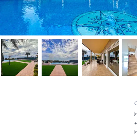
J
+
j