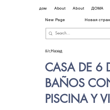
дом
About
About
ДОМА
New Page
Новая стра
&lt;Назад
CASA DE 6 
BAÑOS CO
PISCINA Y V