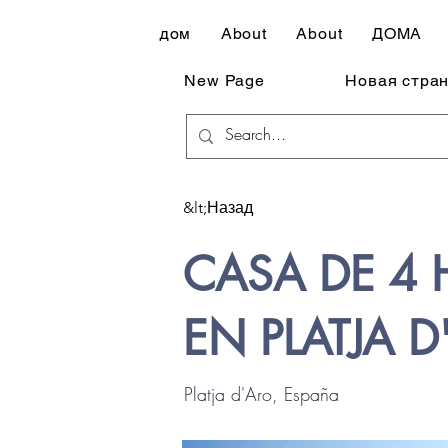
дом
About
About
ДОМА
New Page
Новая стра
&lt;Назад
CASA DE 4 
EN PLATJA 
Platja d'Aro, España