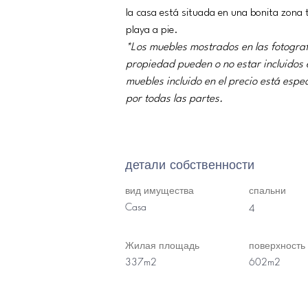
la casa está situada en una bonita zona t
playa a pie.
*Los muebles mostrados en las fotograf
propiedad pueden o no estar incluidos e
muebles incluido en el precio está esp
por todas las partes.
детали собственности
вид имущества
спальни
Casa
4
Жилая площадь
поверхность
337m2
602m2