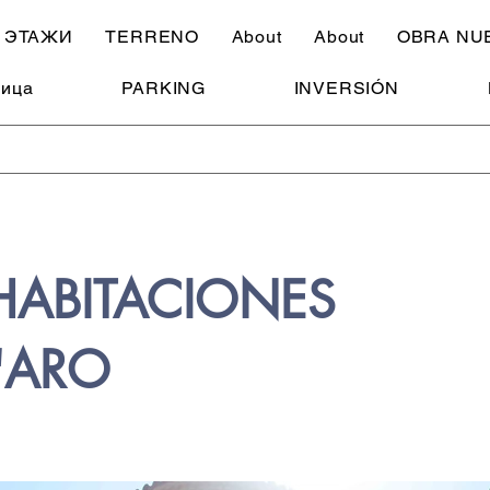
ЭТАЖИ
TERRENO
About
About
OBRA NU
ница
PARKING
INVERSIÓN
HABITACIONES
D'ARO