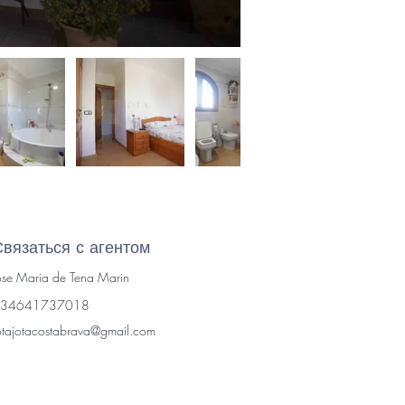
Связаться с агентом
ose Maria de Tena Marin
34641737018
otajotacostabrava@gmail.com