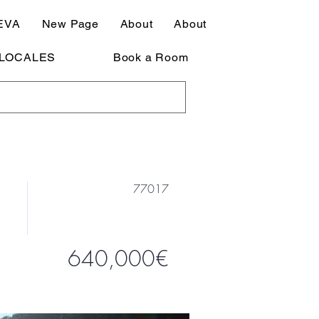
EVA
New Page
About
About
LOCALES
Book a Room
77017
640,000€