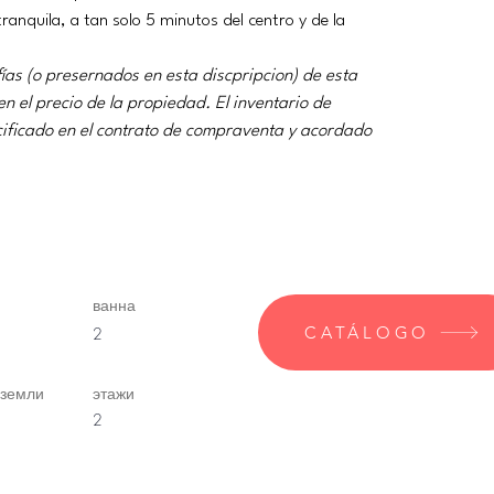
ranquila, a tan solo 5 minutos del centro y de la 
ías (o presernados en esta discpripcion) de esta 
n el precio de la propiedad. El inventario de 
ecificado en el contrato de compraventa y acordado 
ванна
CATÁLOGO
2
 земли
этажи
2