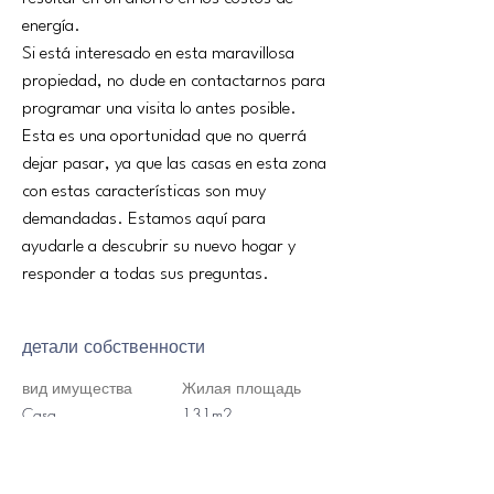
energía.
Si está interesado en esta maravillosa 
propiedad, no dude en contactarnos para 
programar una visita lo antes posible. 
Esta es una oportunidad que no querrá 
dejar pasar, ya que las casas en esta zona 
con estas características son muy 
demandadas. Estamos aquí para 
ayudarle a descubrir su nuevo hogar y 
responder a todas sus preguntas.
детали собственности
вид имущества
Жилая площадь
Casa
131m2
спальни
ванна
4
4