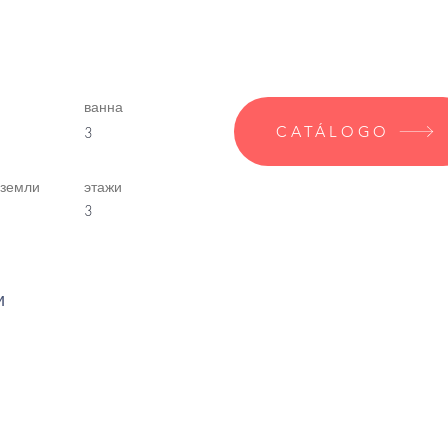
ванна
CATÁLOGO
3
 земли
этажи
3
и