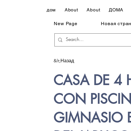
дом
About
About
ДОМА
New Page
Новая стра
&lt;Назад
CASA DE 4 
CON PISCIN
GIMNASIO 