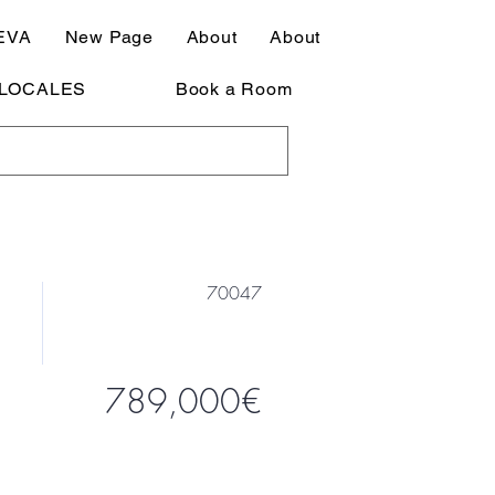
EVA
New Page
About
About
LOCALES
Book a Room
70047
789,000€