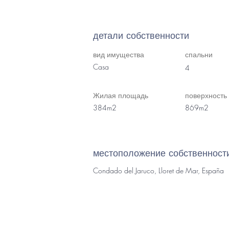
детали собственности
вид имущества
спальни
Casa
4
Жилая площадь
поверхность
384m2
869m2
местоположение собственност
Condado del Jaruco, Lloret de Mar, España