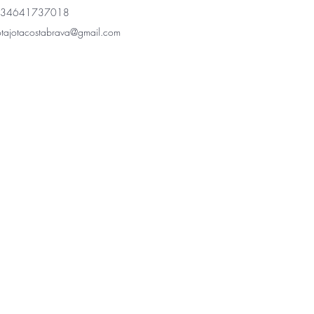
34641737018
otajotacostabrava@gmail.com