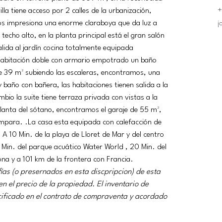
+
la tiene acceso por 2 calles de la urbanización, 
j
os impresiona una enorme claraboya que da luz a 
techo alto, en la planta principal está el gran salón 
lida al jardín cocina totalmente equipada 
a habitación doble con armario empotrado un baño 
de 39 m² subiendo las escaleras, encontramos, una 
y baño con bañera, las habitaciones tienen salida a la 
bio la suite tiene terraza privada con vistas a la 
planta del sótano, encontramos el garaje de 55 m², 
para. .La casa esta equipada con calefacción de 
 A 10 Min. de la playa de Lloret de Mar y del centro 
5 Min. del parque acuático Water World , 20 Min. del 
a y a 101 km de la frontera con Francia.
ías (o presernados en esta discpripcion) de esta 
n el precio de la propiedad. El inventario de 
ecificado en el contrato de compraventa y acordado 