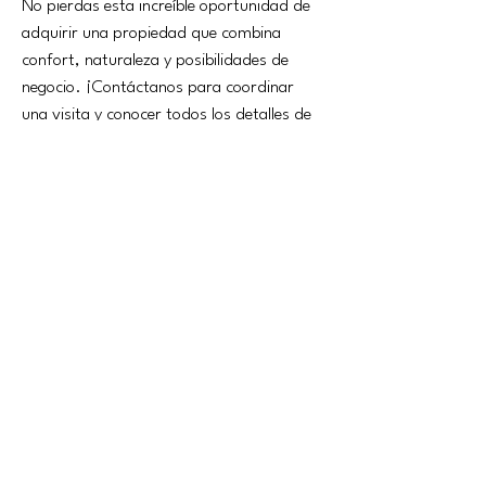
No pierdas esta increíble oportunidad de 
adquirir una propiedad que combina 
confort, naturaleza y posibilidades de 
negocio. ¡Contáctanos para coordinar 
una visita y conocer todos los detalles de 
esta maravillosa casa en Montbarbat! 
Estamos aquí para ayudarte no solo a 
encontrar tu hogar ideal, sino también a 
orientarte en el proceso de financiación 
con hipotecas, asegurando que tengas el 
apoyo necesario en cada paso del camino.
детали собственности
вид имущества
Жилая площадь
Casa
138m2
спальни
ванна