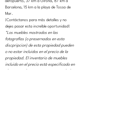
aeropuerto, 37 km a Girona, 87 km a 
Barcelona, ​​​​15 km a la playa de Tossa de 
Mar.
¡Contáctanos para más detalles y no 
dejes pasar esta increíble oportunidad!
*Los muebles mostrados en las 
fotografías (o presernados en esta 
discpripcion) de esta propiedad pueden 
o no estar incluidos en el precio de la 
propiedad. El inventario de muebles 
incluido en el precio está especificado en 
el contrato de compraventa y acordado 
por todas las partes.
детали собственности
вид имущества
Жилая площадь
Casa
282m2