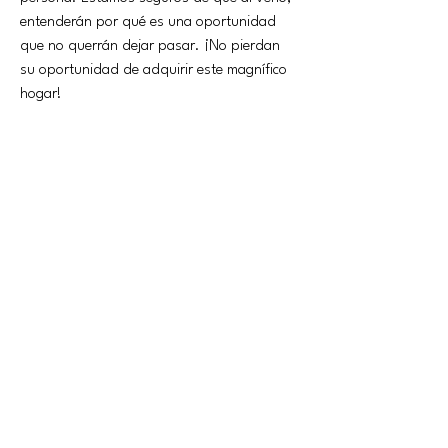
entenderán por qué es una oportunidad 
que no querrán dejar pasar. ¡No pierdan 
su oportunidad de adquirir este magnífico 
hogar!
детали собственности
вид собственности
Жилая площадь
piso
74m2
терраса
balcon
ванна
номер
2
2
стоянка
бассейн
Si
No